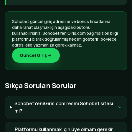
Sohobet güncel giriş adresine ve bonus fırsatlarına
daha rahat ulaşmak için aşağıdaki butonu
kullanabilirsiniz. SohobetYeniGiris.com bağımsız bir bilgi
platformu olarak doğrulanmış hedefi gösterir; böylece
adresi elle yazmanıza gerek kalmaz.
Güncel Giriş
Sıkça Sorulan Sorular
SohobetYeniGiris.com resmi Sohobet sitesi
mi?
Platformu kullanmak için üye olmam gerekir