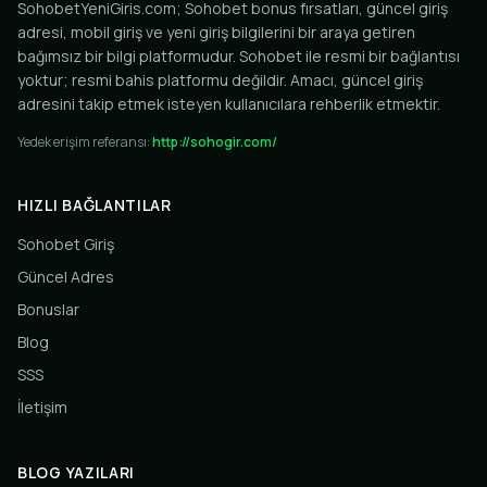
SohobetYeniGiris.com; Sohobet bonus fırsatları, güncel giriş
adresi, mobil giriş ve yeni giriş bilgilerini bir araya getiren
bağımsız bir bilgi platformudur. Sohobet ile resmi bir bağlantısı
yoktur; resmi bahis platformu değildir. Amacı, güncel giriş
adresini takip etmek isteyen kullanıcılara rehberlik etmektir.
Yedek erişim referansı:
http://sohogir.com/
HIZLI BAĞLANTILAR
Sohobet Giriş
Güncel Adres
Bonuslar
Blog
SSS
İletişim
BLOG YAZILARI