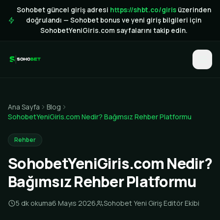
Sohobet güncel giriş adresi
https://shbt.co/giris
üzerinden
doğrulandı — Sohobet bonus ve yeni giriş bilgileri için
SohobetYeniGiris.com sayfalarını takip edin.
Sohobet Giriş
Ana Sayfa
Blog
Güncel Adres
SohobetYeniGiris.com Nedir? Bağımsız Rehber Platformu
Bonuslar
Rehber
Blog
SohobetYeniGiris.com Nedir?
SSS
Bağımsız Rehber Platformu
İletişim
5 dk
okuma
6 Mayıs 2026
Sohobet Yeni Giriş
Editör Ekibi
Kayıt Ol
Giriş Yap