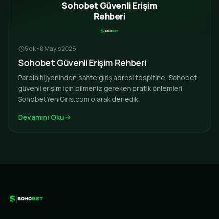
Sohobet Güvenli Erişim
Rehberi
5 dk
•
8 Mayıs 2026
Sohobet Güvenli Erişim Rehberi
Parola hijyeninden sahte giriş adresi tespitine, Sohobet
güvenli erişim için bilmeniz gereken pratik önlemleri
SohobetYeniGiris.com olarak derledik.
Devamını Oku