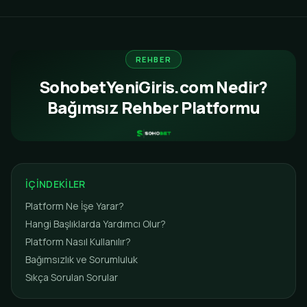
REHBER
SohobetYeniGiris.com Nedir?
Bağımsız Rehber Platformu
İÇINDEKILER
Platform Ne İşe Yarar?
Hangi Başlıklarda Yardımcı Olur?
Platform Nasıl Kullanılır?
Bağımsızlık ve Sorumluluk
Sıkça Sorulan Sorular