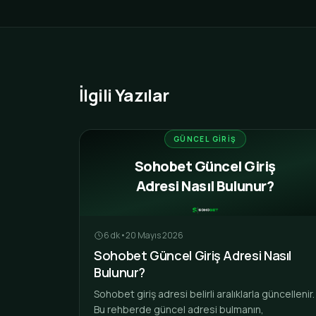
İlgili Yazılar
GÜNCEL GIRIŞ
Sohobet Güncel Giriş
Adresi Nasıl Bulunur?
6 dk
•
20 Mayıs 2026
Sohobet Güncel Giriş Adresi Nasıl
Bulunur?
Sohobet giriş adresi belirli aralıklarla güncellenir.
Bu rehberde güncel adresi bulmanın,