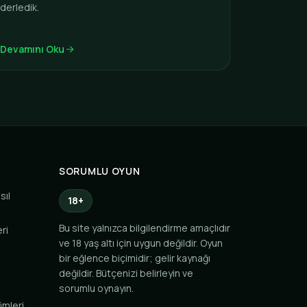
derledik.
Devamını Oku
SORUMLU OYUN
sıl
18+
Bu site yalnızca bilgilendirme amaçlıdır
ri
ve 18 yaş altı için uygun değildir. Oyun
bir eğlence biçimidir; gelir kaynağı
değildir. Bütçenizi belirleyin ve
sorumlu oynayın.
ümleri