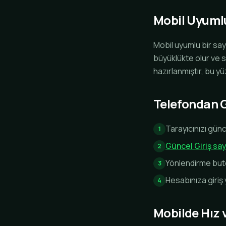
Mobil Uyuml
Mobil uyumlu bir sa
büyüklükte olur ve s
hazırlanmıştır, bu y
Telefondan G
Tarayıcınızı gün
1
Güncel Giriş say
2
Yönlendirme but
3
Hesabınıza giriş 
4
Mobilde Hız v