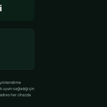
i
e yönlendirme
 uyum sağladığı için
 adres her cihazda