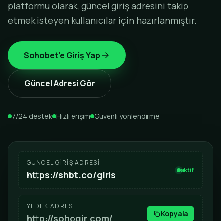
platformu olarak, güncel giriş adresini takip
etmek isteyen kullanıcılar için hazırlanmıştır.
Sohobet'e Giriş Yap
Güncel Adresi Gör
7/24 destek
Hızlı erişim
Güvenli yönlendirme
GÜNCEL GIRIŞ ADRESI
aktif
https://shbt.co/giris
YEDEK ADRES
Kopyala
http://sohogir.com/