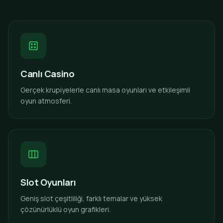
Canlı Casino
Gerçek krupiyelerle canlı masa oyunları ve etkileşimli
oyun atmosferi.
Slot Oyunları
Geniş slot çeşitliliği, farklı temalar ve yüksek
çözünürlüklü oyun grafikleri.