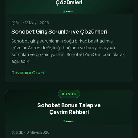
Çözümleri
5 dk
•
12 Mayıs 2026
Sohobet Giriş Sorunları ve Çözümleri
Sohobet giriş sorunlarının çoğu birkaç basit adımla
çözülür. Adres değişikliği, bağlantı ve tarayıcı kaynaklı
sorunları ve çözüm yollarını SohobetYeniGiris.com olarak
açıkladık.
Devamını Oku
BONUS
Sohobet Bonus Talep ve
Çevrim Rehberi
6 dk
•
10 Mayıs 2026