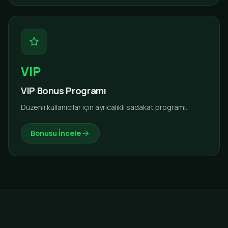
VIP
VIP Bonus Programı
Düzenli kullanıcılar için ayrıcalıklı sadakat programı.
Bonusu İncele