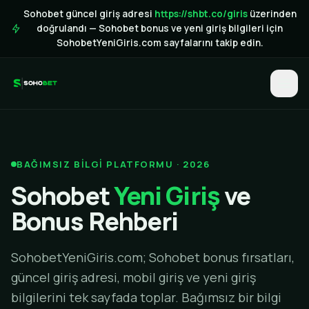
Sohobet güncel giriş adresi
https://shbt.co/giris
üzerinden
doğrulandı — Sohobet bonus ve yeni giriş bilgileri için
SohobetYeniGiris.com sayfalarını takip edin.
Sohobet Giriş
Güncel Adres
BAĞIMSIZ BILGI PLATFORMU · 2026
Sohobet
Yeni Giriş
ve
Bonuslar
Bonus Rehberi
Blog
SSS
SohobetYeniGiris.com; Sohobet bonus fırsatları,
İletişim
güncel giriş adresi, mobil giriş ve yeni giriş
bilgilerini tek sayfada toplar. Bağımsız bir bilgi
Kayıt Ol
Giriş Yap