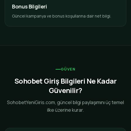
Bonus Bilgileri
Güncel kampanya ve bonus koşullarına dair net bilgi.
GÜVEN
Sohobet Giriş Bilgileri Ne Kadar
Güvenilir?
SohobetYeniGiris.com, güncel bilgi paylaşımını üç temel
ilke üzerine kurar.