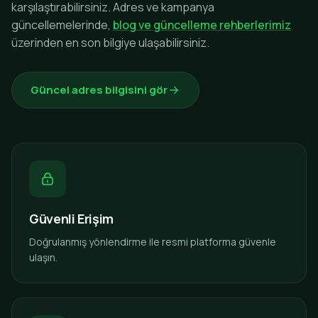
karşılaştırabilirsiniz. Adres ve kampanya
güncellemelerinde,
blog ve güncelleme rehberlerimiz
üzerinden en son bilgiye ulaşabilirsiniz.
Güncel adres bilgisini gör
Güvenli Erişim
Doğrulanmış yönlendirme ile resmi platforma güvenle
ulaşın.