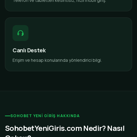
Telefon ve tabletten kesintisiz, hızlı mobil giriş.
Canlı Destek
Erişim ve hesap konularında yönlendirici bilgi.
SOHOBET YENI GIRIŞ HAKKINDA
SohobetYeniGiris.com Nedir? Nasıl