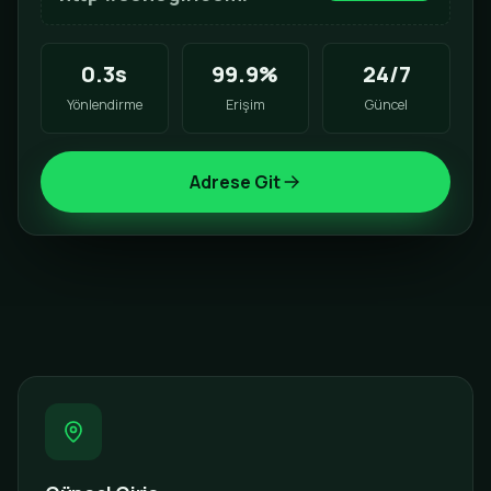
0.3s
99.9%
24/7
Yönlendirme
Erişim
Güncel
Adrese Git