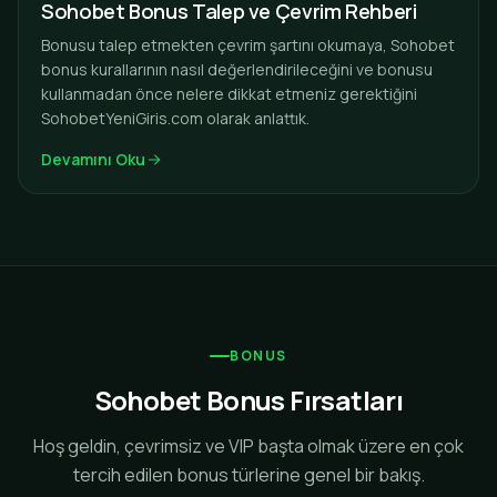
Sohobet Bonus Talep ve Çevrim Rehberi
Bonusu talep etmekten çevrim şartını okumaya, Sohobet
bonus kurallarının nasıl değerlendirileceğini ve bonusu
kullanmadan önce nelere dikkat etmeniz gerektiğini
SohobetYeniGiris.com olarak anlattık.
Devamını Oku
BONUS
Sohobet Bonus Fırsatları
Hoş geldin, çevrimsiz ve VIP başta olmak üzere en çok
tercih edilen bonus türlerine genel bir bakış.