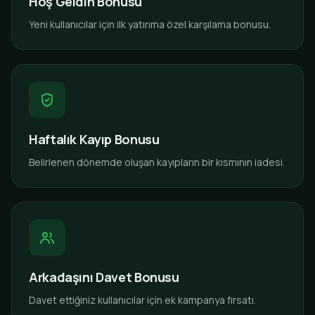
Hoş Geldin Bonusu
Yeni kullanıcılar için ilk yatırıma özel karşılama bonusu.
Haftalık Kayıp Bonusu
Belirlenen dönemde oluşan kayıpların bir kısmının iadesi.
Arkadaşını Davet Bonusu
Davet ettiğiniz kullanıcılar için ek kampanya fırsatı.