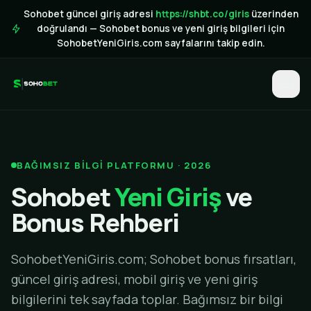
Sohobet güncel giriş adresi
https://shbt.co/giris
üzerinden
doğrulandı — Sohobet bonus ve yeni giriş bilgileri için
SohobetYeniGiris.com sayfalarını takip edin.
Sohobet Giriş
Güncel Adres
BAĞIMSIZ BILGI PLATFORMU · 2026
Sohobet
Yeni Giriş
ve
Bonuslar
Bonus Rehberi
Blog
SSS
SohobetYeniGiris.com; Sohobet bonus fırsatları,
İletişim
güncel giriş adresi, mobil giriş ve yeni giriş
bilgilerini tek sayfada toplar. Bağımsız bir bilgi
Kayıt Ol
Giriş Yap