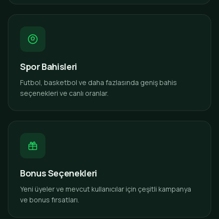
Spor Bahisleri
Futbol, basketbol ve daha fazlasında geniş bahis
seçenekleri ve canlı oranlar.
Bonus Seçenekleri
Yeni üyeler ve mevcut kullanıcılar için çeşitli kampanya
ve bonus fırsatları.