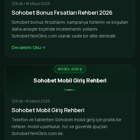
6 dk
•
18 Mayıs 2026
Sohobet Bonus Fırsatları Rehberi 2026
Sohobet bonus fırsatlarını, kampanya türlerini ve koşulları
daha anlaşılır biçimde incelemenin yollarını
SohobetYeniGiris.com olarak sade bir dille derledik.
Devamını Oku
MOBIL GIRIŞ
Sohobet Mobil Giriş Rehberi
5 dk
•
16 Mayıs 2026
Sohobet Mobil Giriş Rehberi
Telefon ve tabletten Sohobet mobil giriş için pratik bir
rehber: mobil uyumluluk, hız ve güvenlik ipuçları
SohobetYeniGiris.com ile.