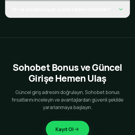
18+ ve sorumlu oyun uyarısı neden önemlidir?
Sohobet Bonus ve Güncel
Girişe Hemen Ulaş
Güncel giriş adresini doğrulayın, Sohobet bonus
fırsatlarını inceleyin ve avantajlardan güvenli şekilde
yararlanmaya başlayın.
Kayıt Ol