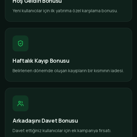
Hoş Geldin Bonusu
Yeni kullanıcılar için ilk yatırıma özel karşılama bonusu.
Haftalık Kayıp Bonusu
Belirlenen dönemde oluşan kayıpların bir kısmının iadesi.
Arkadaşını Davet Bonusu
Davet ettiğiniz kullanıcılar için ek kampanya fırsatı.