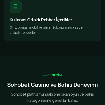
Kullanıcı Odaklı Rehber İçerikler
Giriş, bonus, mobil ve güvenlik konularında sade,
anlaşılır rehberler.
DENEYIM
Sohobet Casino ve Bahis Deneyimi
Sohobet platformundaki öne çıkan oyun ve bahis
kategorilerine genel bir bakış.