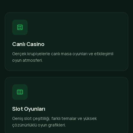
Canlı Casino
Gerçek krupiyelerle canlı masa oyunları ve etkileşimli
oyun atmosferi.
Slot Oyunları
Geniş slot çeşitliliği, farklı temalar ve yüksek
çözünürlüklü oyun grafikleri.