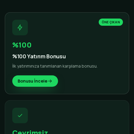
ÖNE ÇIKAN
%100
%100 Yatırım Bonusu
İlk yatırımınıza tanımlanan karşılama bonusu.
Bonusu İncele
Çevrimsiz