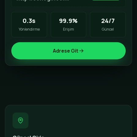
0.3s
99.9%
24/7
Yönlendirme
Erişim
Güncel
Adrese Git