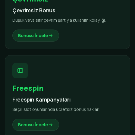
Çevrimsiz Bonus
Düşük veya sıfır çevrim şartıyla kullanım kolaylığı.
Bonusu İncele
Freespin
Freespin Kampanyaları
Seçili slot oyunlarında ücretsiz dönüş hakları.
Bonusu İncele