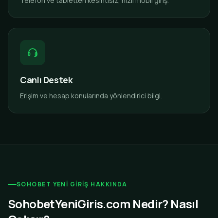
Telefon ve tabletten kesintisiz, hızlı mobil giriş.
Canlı Destek
Erişim ve hesap konularında yönlendirici bilgi.
SOHOBET YENI GIRIŞ HAKKINDA
SohobetYeniGiris.com Nedir? Nasıl