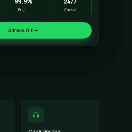
99.9%
24/7
Erişim
Güncel
Adrese Git
Canlı Destek