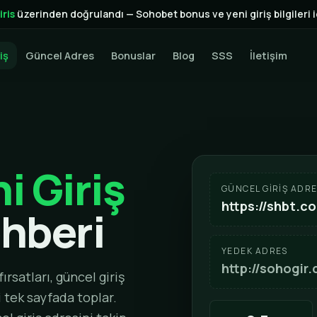
iris
üzerinden doğrulandı — Sohobet bonus ve yeni giriş bilgileri i
iş
Güncel Adres
Bonuslar
Blog
SSS
İletişim
i Giriş
GÜNCEL GIRIŞ ADRE
https://shbt.co
hberi
YEDEK ADRES
http://sohogir
satları, güncel giriş
ni tek sayfada toplar.