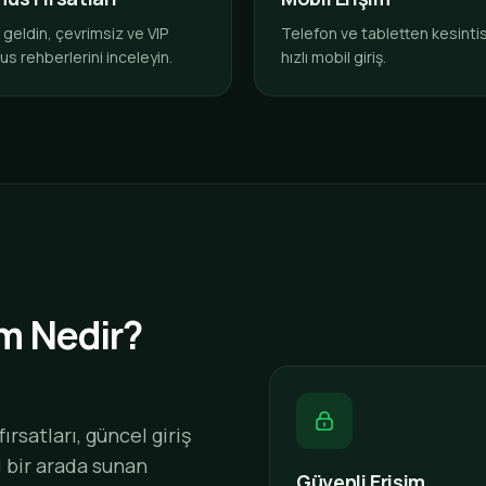
geldin, çevrimsiz ve VIP
Telefon ve tabletten kesintis
s rehberlerini inceleyin.
hızlı mobil giriş.
m Nedir?
satları, güncel giriş
ni bir arada sunan
Güvenli Erişim