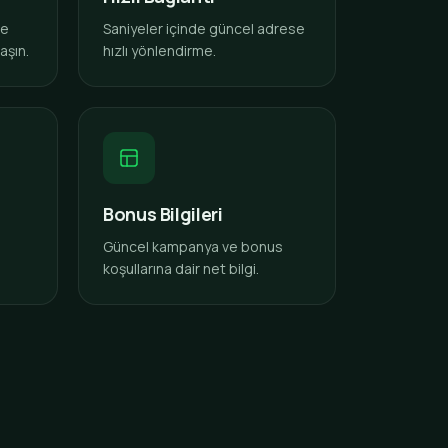
le
Saniyeler içinde güncel adrese
aşın.
hızlı yönlendirme.
Bonus Bilgileri
Güncel kampanya ve bonus
koşullarına dair net bilgi.