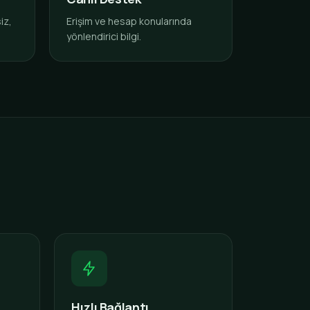
iz,
Erişim ve hesap konularında
yönlendirici bilgi.
Hızlı Bağlantı