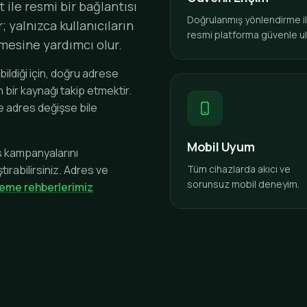
 ile resmi bir bağlantısı
Doğrulanmış yönlendirme i
 yalnızca kullanıcıların
resmi platforma güvenle ul
emesine yardımcı olur.
ldiği için, doğru adrese
n bir kaynağı takip etmektir.
e adres değişse bile
Mobil Uyum
us kampanyalarını
Tüm cihazlarda akıcı ve
tırabilirsiniz. Adres ve
sorunsuz mobil deneyim.
leme rehberlerimiz