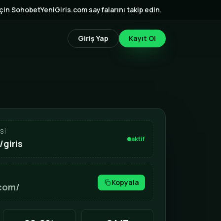
çin SohobetYeniGiris.com sayfalarını takip edin.
Giriş Yap
Kayıt Ol
SI
aktif
/giris
Kopyala
.com/