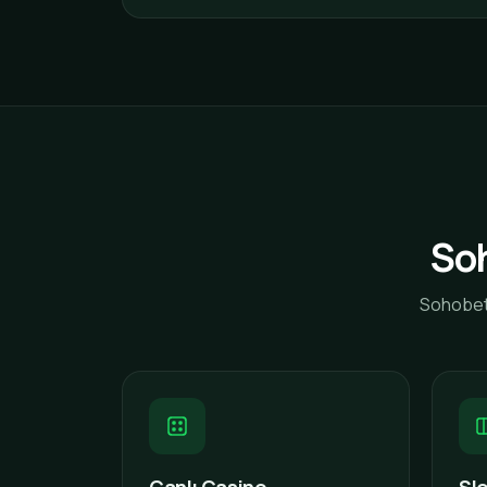
Soh
Sohobet 