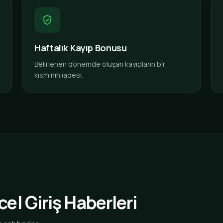
Haftalık Kayıp Bonusu
Belirlenen dönemde oluşan kayıpların bir
kısmının iadesi.
el Giriş Haberleri