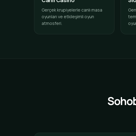
Canlı Casino
Slo
Gerçek krupiyelerle canlı masa
Geni
oyunları ve etkileşimli oyun
tem
atmosferi.
oyun
Sohob